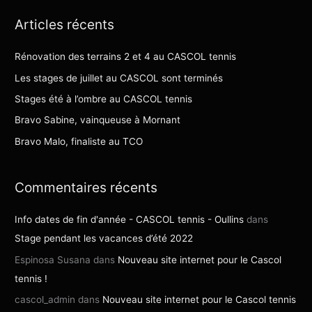
c
Articles récents
h
e
Rénovation des terrains 2 et 4 au CASCOL tennis
r
Les stages de juillet au CASCOL sont terminés
c
Stages été à l’ombre au CASCOL tennis
h
Bravo Sabine, vainqueuse à Mornant
e
r
Bravo Malo, finaliste au TCO
:
Commentaires récents
Info dates de fin d'année - CASCOL tennis - Oullins
dans
Stage pendant les vacances d’été 2022
Espinosa Susana
dans
Nouveau site internet pour le Cascol
tennis !
cascol_admin
dans
Nouveau site internet pour le Cascol tennis